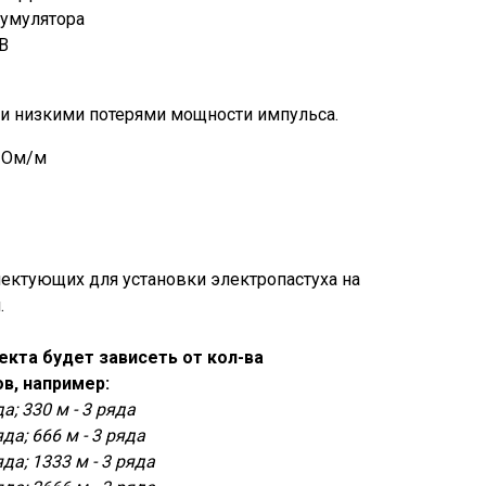
кумулятора
 В
и низкими потерями мощности импульса.
 Ом/м
ектующих для установки электропастуха на
.
кта будет зависеть от кол-ва
в, например:
да; 330 м - 3 ряда
яда; 666 м - 3 ряда
яда; 1333 м - 3 ряда