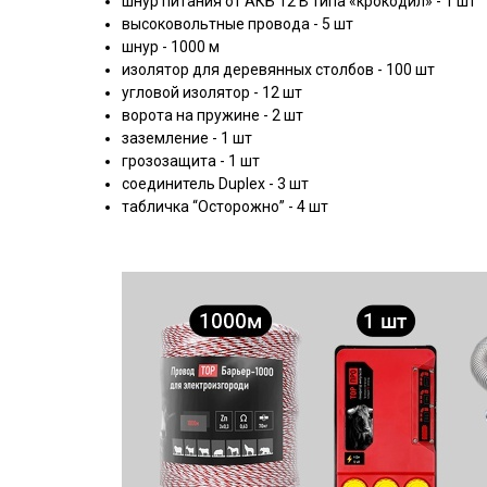
шнур питания от АКБ 12 В типа «крокодил» - 1 шт
высоковольтные провода - 5 шт
шнур - 1000 м
изолятор для деревянных столбов - 100 шт
угловой изолятор - 12 шт
ворота на пружине - 2 шт
заземление - 1 шт
грозозащита - 1 шт
соединитель Duplex - 3 шт
табличка “Осторожно” - 4 шт